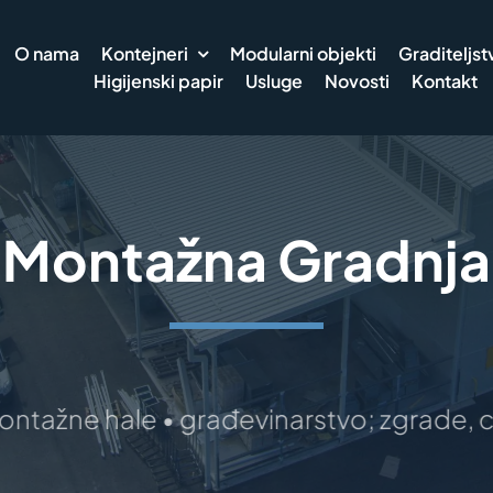
O nama
Kontejneri
Modularni objekti
Graditeljst
Higijenski papir
Usluge
Novosti
Kontakt
Montažna Gradnja
 hale • građevinarstvo; zgrade, ceste, be