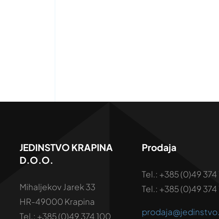
JEDINSTVO KRAPINA
Prodaja
D.o.o.
Tel.: +385 (0)49 374 
Mihaljekov Jarek 33
Tel.: +385 (0)49 374 
HR-49000 Krapina
prodaja@jedinstv
Tel.: +385 (0)49 374 100