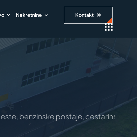
vo
Nekretnine
Kontakt
nzinske postaje, cestarinski i granični pr