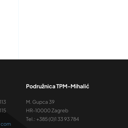
Podružnica TPM-Mihalić
113
M. Gupca 39
115
HR-10000 Zagreb
Tel.: +385 (0)1 33 93 784
o.com