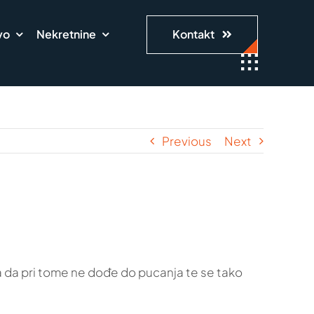
vo
Nekretnine
Kontakt
Previous
Next
 a da pri tome ne dođe do pucanja te se tako