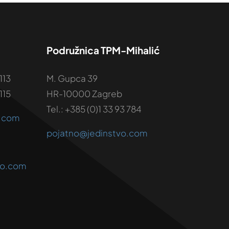
Podružnica TPM-Mihalić
113
M. Gupca 39
115
HR-10000 Zagreb
Tel.: +385 (0)1 33 93 784
o.com
pojatno@jedinstvo.com
vo.com