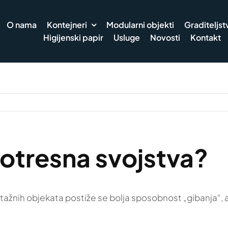
O nama
Kontejneri
Modularni objekti
Graditeljst
Higijenski papir
Usluge
Novosti
Kontakt
otresna svojstva?
ontažnih objekata postiže se bolja sposobnost „gibanja“,