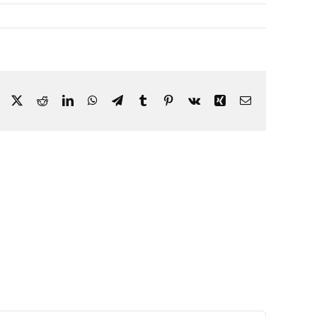
Facebook
X
Reddit
LinkedIn
WhatsApp
Telegram
Tumblr
Pinterest
Vk
Xing
Email