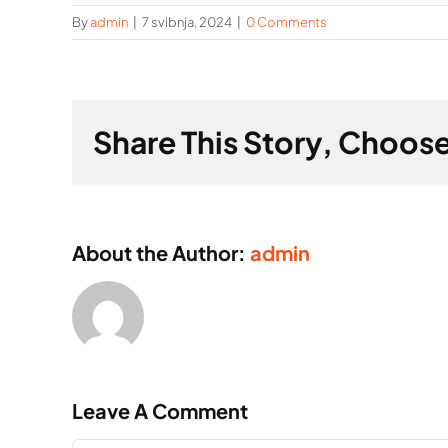
By
admin
|
7 svibnja, 2024
|
0 Comments
Share This Story, Choose
About the Author:
admin
Leave A Comment